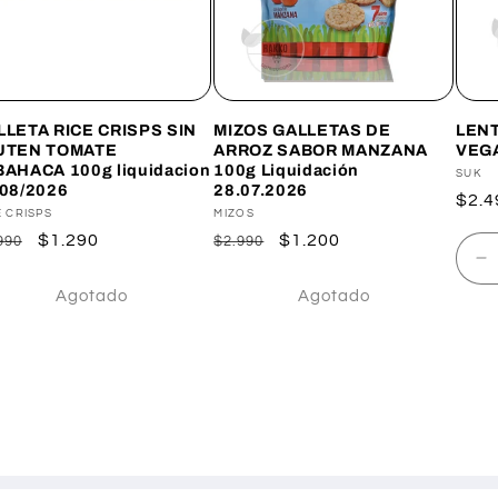
LLETA RICE CRISPS SIN
MIZOS GALLETAS DE
LEN
UTEN TOMATE
ARROZ SABOR MANZANA
VEG
BAHACA 100g liquidacion
100g Liquidación
Prov
SUK
/08/2026
28.07.2026
Prec
$2.4
veedor:
E CRISPS
Proveedor:
MIZOS
habi
ecio
Precio
$1.290
Precio
Precio
$1.200
990
$2.990
R
itual
de
habitual
de
c
oferta
oferta
Agotado
Agotado
tar
p
ad
D
Ti
t