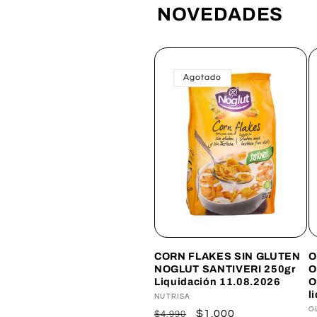
NOVEDADES
Agotado
CORN FLAKES SIN GLUTEN
O
NOGLUT SANTIVERI 250gr
O
Liquidación 11.08.2026
O
l
Proveedor:
NUTRISA
P
O
Precio
Precio
$1.000
$4.990