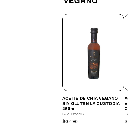
VEGANO
ACEITE DE CHIA VEGANO
A
SIN GLUTEN LA CUSTODIA
V
250ml
C
Proveedor:
LA CUSTODIA
P
L
Precio
$6.490
P
$