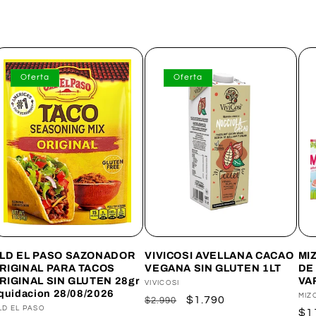
Oferta
Oferta
LD EL PASO SAZONADOR
VIVICOSI AVELLANA CACAO
MI
RIGINAL PARA TACOS
VEGANA SIN GLUTEN 1LT
DE
RIGINAL SIN GLUTEN 28gr
VA
Proveedor:
VIVICOSI
iquidacion 28/08/2026
Pro
MIZ
Precio
Precio
$1.790
$2.990
roveedor:
LD EL PASO
Pr
$1