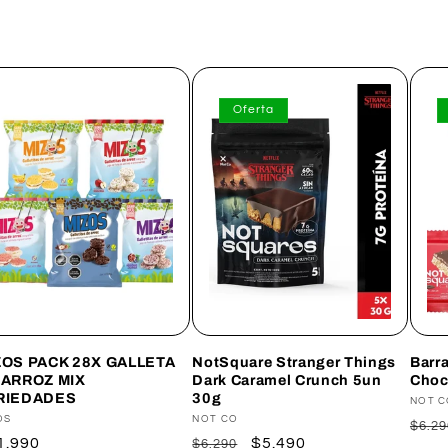
Oferta
ZOS PACK 28X GALLETA
NotSquare Stranger Things
Barr
 ARROZ MIX
Dark Caramel Crunch 5un
Choc
RIEDADES
30g
Prov
NOT 
veedor:
OS
Proveedor:
NOT CO
Prec
$6.29
ecio
1.990
Precio
Precio
$5.490
$6.290