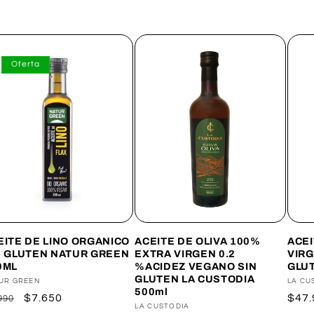
Oferta
EITE DE LINO ORGANICO
ACEITE DE OLIVA 100%
ACEI
N GLUTEN NATUR GREEN
EXTRA VIRGEN 0.2
VIRG
0ML
%ACIDEZ VEGANO SIN
GLUT
GLUTEN LA CUSTODIA
veedor:
UR GREEN
Prov
LA CU
500ml
ecio
Precio
$7.650
Prec
$47.
990
Proveedor:
LA CUSTODIA