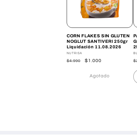
CORN FLAKES SIN GLUTEN
P
NOGLUT SANTIVERI 250gr
G
Liquidación 11.08.2026
2
Proveedor:
NUTRISA
P
B
Precio
Precio
$1.000
P
$4.990
$
habitual
de
h
oferta
Agotado