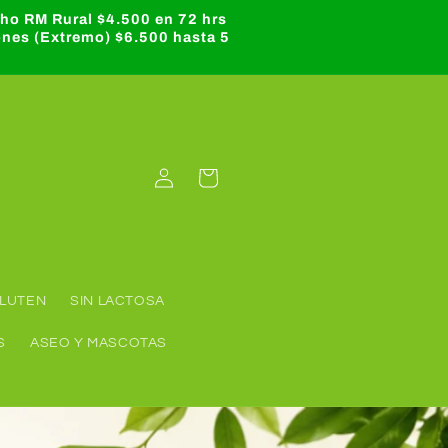
cho RM Rural $4.500 en 72 hrs
ones (Extremo) $6.500 hasta 5
Iniciar
Carrito
sesión
GLUTEN
SIN LACTOSA
S
ASEO Y MASCOTAS