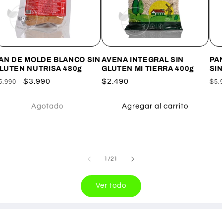
AN DE MOLDE BLANCO SIN
AVENA INTEGRAL SIN
PA
LUTEN NUTRISA 480g
GLUTEN MI TIERRA 400g
SI
recio
Precio
$3.990
Precio
$2.490
Pr
5.990
$5.
abitual
de
habitual
hab
oferta
Agotado
Agregar al carrito
de
1
/
21
Ver todo