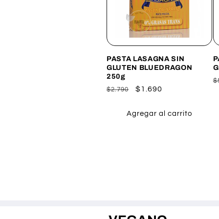
PASTA LASAGNA SIN
P
GLUTEN BLUEDRAGON
G
250g
P
$
Precio
Precio
$1.690
$2.790
h
habitual
de
oferta
Agregar al carrito