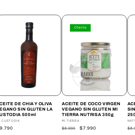
Oferta
CEITE DE CHIA Y OLIVA
ACEITE DE COCO VIRGEN
AC
EGANO SIN GLUTEN LA
VEGANO SIN GLUTEN MI
SI
USTODIA 500ml
TIERRA NUTRISA 350g
25
roveedor:
A CUSTODIA
Proveedor:
MI TIERRA
Pro
NAT
recio
9.790
Precio
Precio
$7.990
Pr
$8.990
$8.