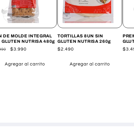
N DE MOLDE INTEGRAL
TORTILLAS 8UN SIN
PREM
N GLUTEN NUTRISA 480g
GLUTEN NUTRISA 260g
GLU
ecio
Precio
$3.990
Precio
$2.490
Prec
$3.4
990
itual
de
habitual
habi
oferta
Agregar al carrito
Agregar al carrito